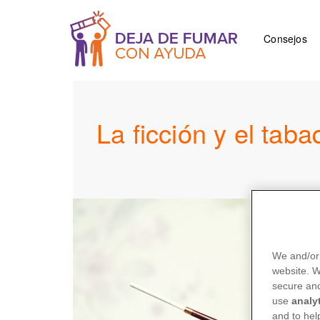
Skip
to
Main
main
Consejos
navigati
content
La ficción y el tab
We and/or 
website. 
secure and
use
analy
and to hel