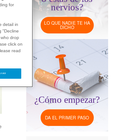
nervios?
ding for
LO QUE NADIE TE HA
 detail in
DICHO
g "Decline
who drop
ase click on
please read
ct All
¿Cómo empezar?
DA EL PRIMER PASO
e