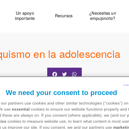
Un apoyo
¿Necesitas un
Recursos
on
importante
empujoncito?
aquismo en la adolescencia
Facebook
Twitter
WhatsApp
Conti
We need your consent to proceed
our partners use cookies and other similar technologies (“cookies”) on
We use
essential
cookies to ensure our website functions properly and t
 these are always on. If you consent (where applicable), we (and our p
tics
cookies to measure website use, to learn what content is most usef
p us improve our site. If you consent, we and our partners use
marketi