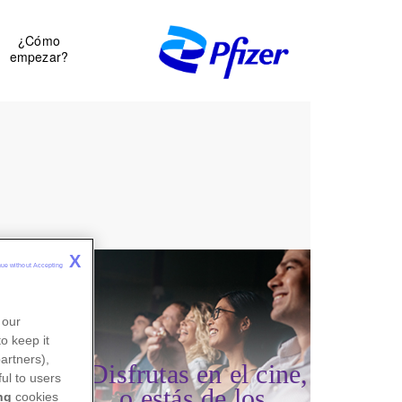
¿Cómo
empezar?
X
nue without Accepting 
 our
o keep it
artners),
¿Disfrutas en el cine,
ul to users
o estás de los
ng
cookies