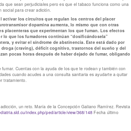
da que sean perjudiciales pero es que el tabaco funciona como una
 social para crear adición.
 activar los circuitos que regulan los centros del placer
neurotransmisor dopamina aumenta, lo mismo que con otras
es placenteras que experimentan los que fuman. Los efectos
or lo que los fumadores continúan “dosificándosela”
era, y evitar el síndrome de abstinencia. Este está dado por
 droga (craving), déficit cognitivo, trastornos del sueño y del
enzan pocas horas después de haber dejado de fumar, obligando
 fumar. Cuentas con la ayuda de los que te rodean y también con
idades cuando acudes a una consulta sanitaria es ayudarte a quitar
er tratamiento.
 adicción, un reto. María de la Concepción Galiano Ramírez. Revista
diatria.sld.cu/index.php/ped/article/view/368/148
Fecha último