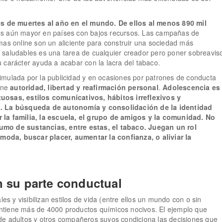
 de muertes al año en el mundo. De ellos al menos 890 mil
 es aún mayor en países con bajos recursos. Las campañas de
mas online son un aliciente para construir una sociedad más
 saludables es una tarea de cualquier creador pero poner sobreavis
 carácter ayuda a acabar con la lacra del tabaco.
imulada por la publicidad y en ocasiones por patrones de conducta
pone
autoridad, libertad y reafirmación personal
.
Adolescencia es
uosas, estilos comunicativos, hábitos irreflexivos y
 La búsqueda de autonomía y consolidación de la identidad
 la familia, la escuela, el grupo de amigos y la comunidad. No
umo de sustancias, entre estas, el tabaco. Juegan un rol
 moda, buscar placer, aumentar la confianza, o aliviar la
n su parte conductual
es y visibilizan estilos de vida (entre ellos un mundo con o sin
contiene más de 4000 productos químicos nocivos. El ejemplo que
de adultos y otros compañeros suyos condiciona las decisiones que