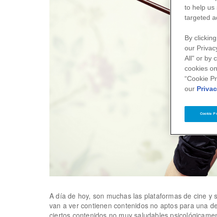
to help us
targeted a
By clicking
our Privac
All" or by
cookies on
“Cookie Pr
our
Privac
Cookie P
A día de hoy, son muchas las plataformas de cine y 
van a ver contienen contenidos no aptos para una d
ciertos contenidos no muy saludables psicológicamen