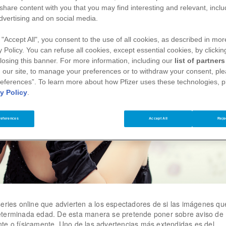
 share content with you that you may find interesting and relevant, inclu
dvertising and on social media.
 "Accept All", you consent to the use of all cookies, as described in more
y Policy. You can refuse all cookies, except essential cookies, by clickin
 closing this banner. For more information, including our
list of partners
 our site, to manage your preferences or to withdraw your consent, ple
eferences”. To learn more about how Pfizer uses these technologies, 
y Policy
.
references
Accept All
Reje
series online que advierten a los espectadores de si las imágenes qu
eterminada edad. De esta manera se pretende poner sobre aviso de
te o físicamente. Uno de las advertencias más extendidas es del